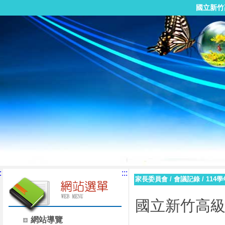
國立新竹
:
:::
家長委員會
/
會議記錄
/
114
國立新竹高
網站導覽