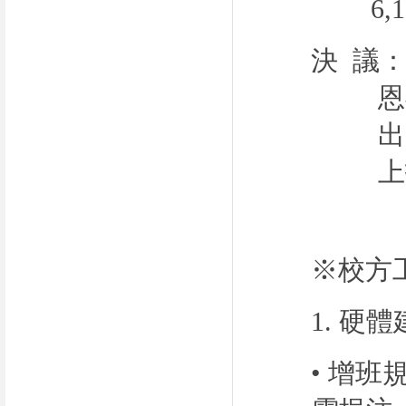
6,
決
議
恩
出
上
※校方
1.
硬體
• 增班