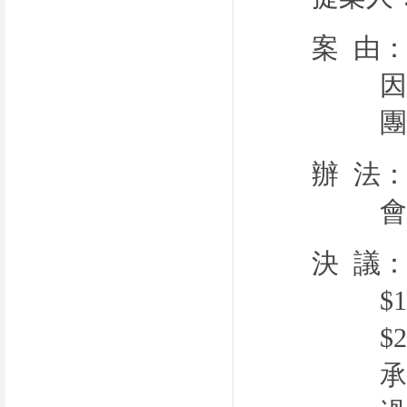
案 由
辦 法
決 議
$1
$2