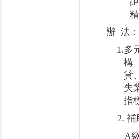
距
精
辦 法
1.
多
構
貸
失
指
2.
補
A