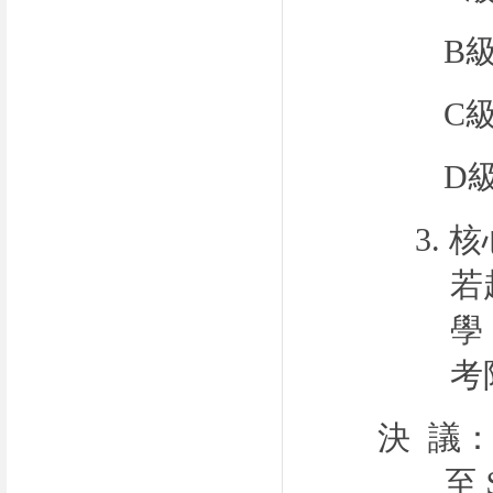
B
C
D
3.
核
若
學
考
決 議
至