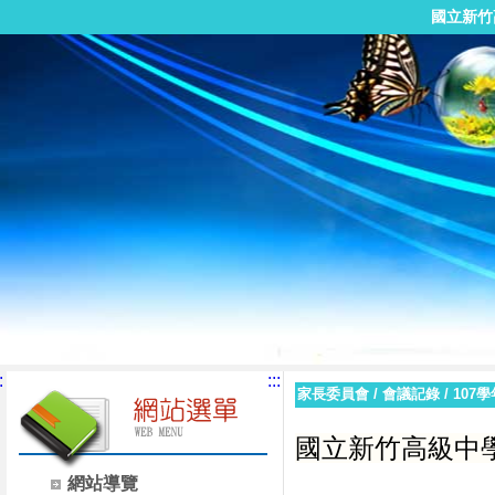
國立新竹
:
:::
家長委員會
/
會議記錄
/
107
國立新竹高級中學
網站導覽