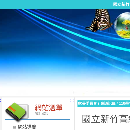
國立新竹
:
:::
家長委員會
/
會議記錄
/
110
國立新竹高
網站導覽