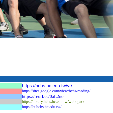
https://
hchs.hc.edu.tw/vr/
https://sites.google.com/view/hchs-reading/
https://reurl.cc/0aL2no
https://library.hchs.hc.edu.tw/webopac/
https://et.hchs.hc.edu.tw/