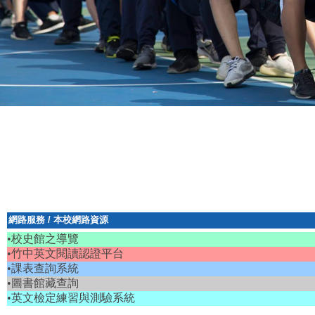
網路服務
/
本校網路資源
•校史館之導覽
•竹中英文閱讀認證平台
•課表查詢系統
•圖書館藏查詢
•英文檢定練習與測驗系統