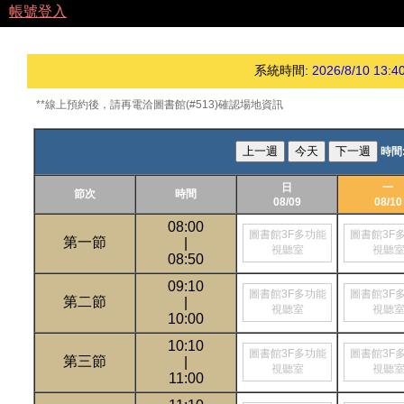
帳號登入
系統時間:
2026/8/10 13:4
**線上預約後，請再電洽圖書館(#513)確認場地資訊
上一週
今天
下一週
時間
日
一
節次
時間
08/09
08/10
08:00
圖書館3F多功能
圖書館3F
第一節
|
視聽室
視聽
08:50
09:10
圖書館3F多功能
圖書館3F
第二節
|
視聽室
視聽
10:00
10:10
圖書館3F多功能
圖書館3F
第三節
|
視聽室
視聽
11:00