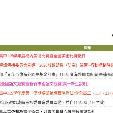
標題
高中115學年度校內美術比賽暨全國美術比賽徵件
通訊傳播委員會宣導「2026城鎮韌性（防空）演習--行動網路降
部「青年百億海外圓夢基金計畫」116年度海外翱 翔組計畫補充
年度全國語文競賽暨新竹市國語文競賽(高一新生說明)
中115學年度第一學期課業輔導實施辦法(含全高三、117、217)
4學年度教師成績考核委員會委員異動，並自115年8月1日生效
毒品常偽裝為電子煙彈，對青少年身心健康危害甚鉅!!