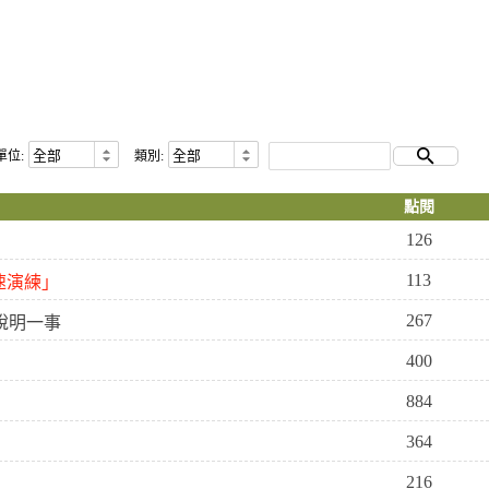
單位:
類別:
點閱
126
113
速演練」
267
說明一事
400
884
364
216