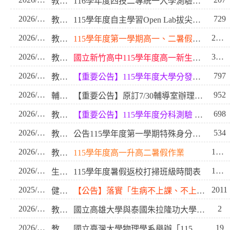
教務處
116學年度四技二專統一入學測驗及聯合招生重要日程表
2026/07/23
729
教務處
115學年度自主學習Open Lab拔尖計畫 報名開始
2026/07/09
2016
教務處
115學年度第一學期高一、二暑假作業考範圍
2026/07/09
3839
教務處
國立新竹高中115學年度高一新生暑假作業
2026/07/08
797
教務處
【重要公告】115學年度大學分發入學 因應巴威颱風來襲 相關時程調整
2026/07/08
952
輔導室
【重要公告】原訂7/30輔導室辦理之分科選填志願改期至8/4(二)進行
2026/07/08
698
教務處
【重要公告】115學年度分科測驗 因應巴威颱風來襲 順延至7/13(一)-7/14(二)舉行
2026/07/03
534
教務處
公告115學年度第一學期特殊身分就學費用減免申請-高一新生
2026/06/30
1001
教務處
115學年度高一升高二暑假作業
2026/06/25
1573
生輔組暨教官室
115學年度暑假返校打掃班級時間表
2025/10/20
2011
健康快樂中心
【公告】落實「生病不上課、不上班」防範流感群聚
2026/08/06
2
教務處
國立高雄大學與泰國朱拉隆功大學合作辦理泰語能力檢定CU-TFL
2026/08/03
19
教務處
國立臺灣大學物理學系舉辦「115學年度高中物理科學人才培育計畫」招生考試，詳如附件。