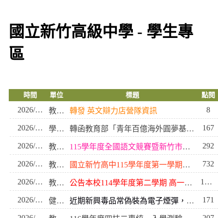
國立新竹高級中學 - 學生專
區
時間
單位
標題
點閱
2026/08/06
8
教務處
轉發 英文辯力店營隊資訊
2026/08/05
167
學務處
轉函教育部「青年百億海外圓夢基金計畫」116年度海外翱 翔組計畫補充說明一事
2026/08/05
292
教務處
115學年度全國語文競賽暨新竹市國語文競賽(高一新生說明)
2026/08/03
732
教務處
國立新竹高中115學年度第一學期課業輔導實施辦法(含全高三、117、217)
2026/07/31
1451
教務處
公告本校114學年度第二學期 高一下、高二下重補修課程課表
2026/07/30
171
健康快樂中心
近期新興毒品常偽裝為電子煙彈，對青少年身心健康危害甚鉅!!
2026/07/28
207