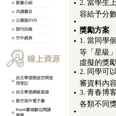
2. 當學
新書介紹
共讀書目
容給予分
公播版DVD
獎勵方案
期刊目錄
竹中經典
1. 當同
等「星級
虛擬的獎
2. 同學
自主學習開放空間使
審資料內
用登記
3. 青春
自主學習網路資源
新竹高中電子書
各類不同
Hami書城數位閱讀
服務