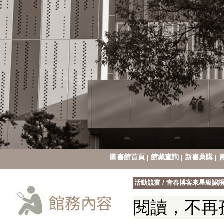
圖書館首頁
館藏查詢
新書薦購
|
|
|
活動競賽
/
青春博客來星級認
閱讀，不再