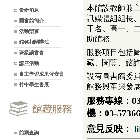
本館設教師兼
最新消息
訊媒體組組長
圖書館簡介
干名。高一、
活動競賽
助館務。
館務相關辦法
服務項目包括
班級讀書會
藏、閱覽、諮
講座活動
自主學習成果發表會
設有圖書館委
竹中學生書展
館務興革與發
服務專線：
0
機：
03-573
意見反映：
l
館藏查詢