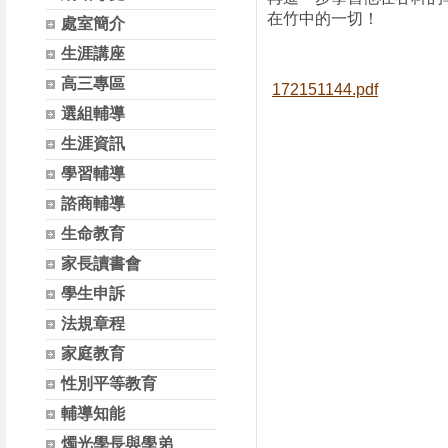
在竹中的一切！
處室簡介
生涯講座
高三專區
172151144.pdf
選組輔導
生涯資訊
學習輔導
諮商輔導
生命教育
家長讀書會
學生申訴
法規章程
家庭教育
性別平等教育
輔導知能
燭光學長與學弟