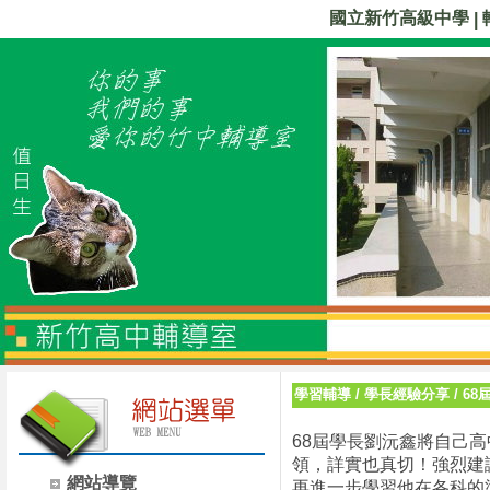
國立新竹高級中學
|
學習輔導
/
學長經驗分享
/
68
68屆學長劉沅鑫將自己
領，詳實也真切！強烈建
網站導覽
再進一步學習他在各科的