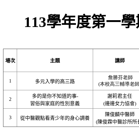
113學年度上學期親職教育講座
113學年度第一
場次
主題
講師
詹勝芬老師
1
多元入學的高三路
(本校高三輔導老師
多的是你不知道的事-
謝莉君主任
2
習俗與家庭的性別意義
(邊邊女力協會
)
陳俊麟中醫師
3
從中醫觀點看青少年的身心調養
(陳俊霖中醫診所所