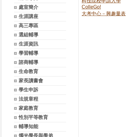
科技院校申請入學
ColleGo!
處室簡介
大考中心－興趣量表
生涯講座
高三專區
選組輔導
生涯資訊
學習輔導
諮商輔導
生命教育
家長讀書會
學生申訴
法規章程
家庭教育
性別平等教育
輔導知能
燭光學長與學弟