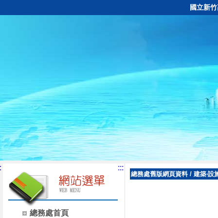
國立新竹
:
:::
總務處舊版網頁資料
/
建築‧設
總務處首頁