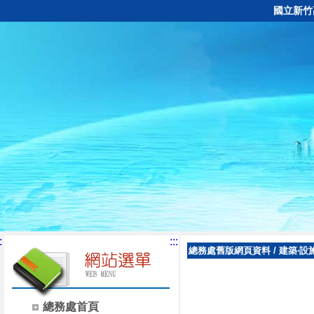
國立新竹
:
:::
總務處舊版網頁資料
/
建築‧設
總務處首頁