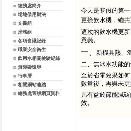
總務處簡介
今天是寒假的第一
場地借用辦法
更換飲水機，總共
文書組
這次的飲水機更新
庶務組
意義。
各項會議記錄
職業安全衛生
一、
新機具熱、溫
飲用水相關檢驗紀錄
二、無
冰水功能的
無障礙環境
至於省電效果如何
行事曆
數量後，再與未更
相關網站連結
總務處舊版網頁資料
凡有益於節能減碳
效。