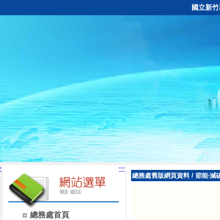
國立新竹
:
:::
總務處舊版網頁資料
/
節能‧減
總務處首頁