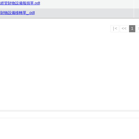
經管財物設備報損單.odt
財物設備移轉單_.odt
|<
<<
1