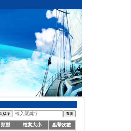
頁檔案
類型
檔案大小
點擊次數