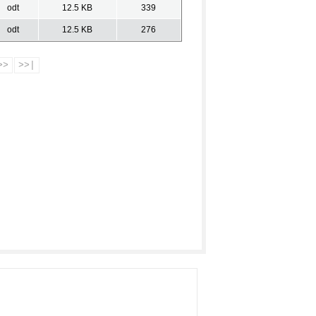
odt
12.5 KB
339
odt
12.5 KB
276
>>
>>|