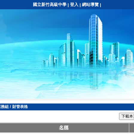
國立新竹高級中學
登入
網站導覽
|
|
|
庶務組
/
財管表格
下載本
名稱