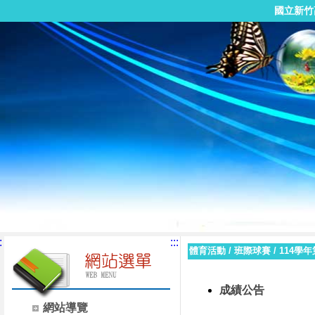
國立新竹
:
:::
體育活動
/
班際球賽
/
114學
成績公告
網站導覽