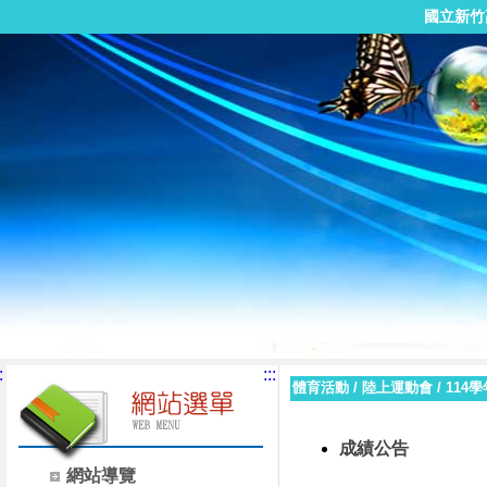
國立新竹
:
:::
體育活動
/
陸上運動會
/
114學
成績公告
網站導覽