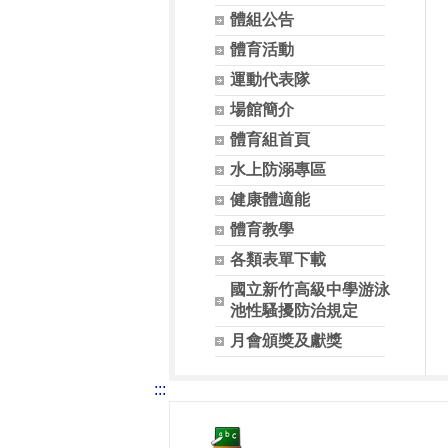
體組公告
體育活動
運動代表隊
場館簡介
體育組首頁
水上防溺專區
健康體適能
體育教學
各類表單下載
國立新竹高級中學游泳
池性騷擾防治規定
月會頒獎及獻獎
:::