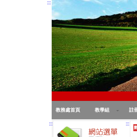
:::
教務處首頁
教學組
註
:::
:::