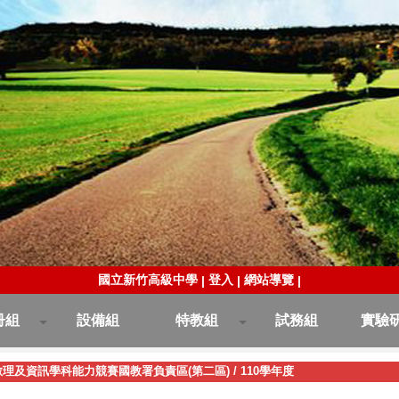
國立新竹高級中學
登入
網站導覽
|
|
|
冊組
設備組
特教組
試務組
實驗
數理及資訊學科能力競賽國教署負責區(第二區)
/
110學年度