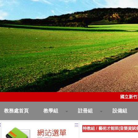
國立新竹
教務處首頁
教學組
註冊組
設備組
:
:::
特教組
/
藝術才能班(音樂資賦優