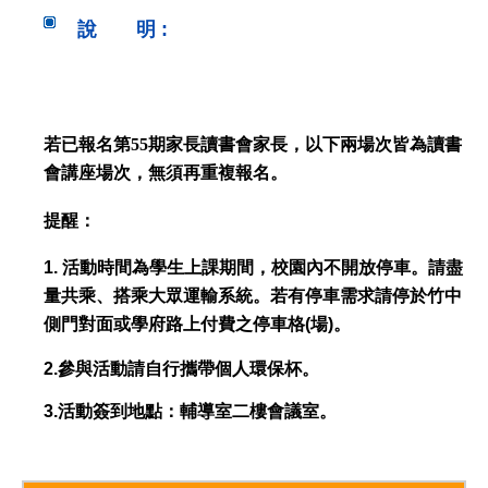
說 明 :
若已報名第55期家長讀書會家長，以下兩場次皆為讀書
會講座場次，無須再重複報名。
提醒：
1.
活動時間為學生上課期間，校園內不開放停車。請盡
量共乘、搭乘大眾運輸系統。若有停車需求請
停於竹中
側門對面或學府路上付費之停車格
(
場
)
。
2.
參與活動請自行攜帶個人環保杯。
3.活動簽到地點：輔導室二樓會議室。