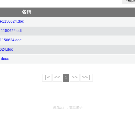
下載
名稱
150624.doc
50624.odt
0624.doc
4.doc
docx
|<
<<
1
>>
>>|
網頁設計：
數位果子