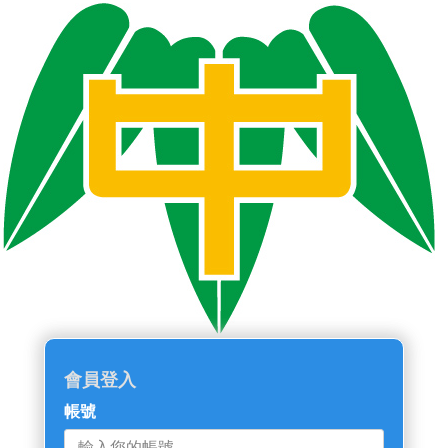
::: 跳過主導覽區塊
會員登入
帳號