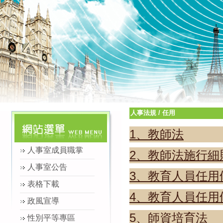
人事法規
/
任用
1、教師法
人事室成員職掌
2、教師法施行細
人事室公告
3、
教育人員任用
表格下載
4、
教育人員任用
政風宣導
5、
師資培育法
性別平等專區