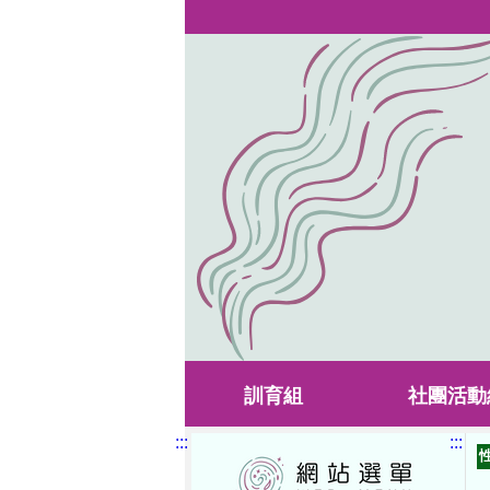
訓育組
社團活動
:::
:::