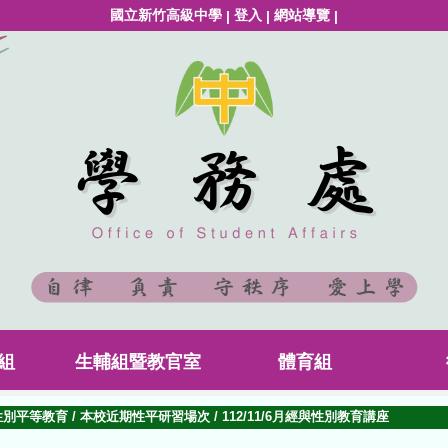
國立新竹高級中學
登入
網站導覽
|
|
|
組
生輔組暨教官室
體育組
性別平等教育
/
本校近期性平研習場次
/
112/11/6月經與性別教育講座