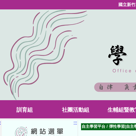
國立新竹
訓育組
社團活動組
生輔組暨教
:
:::
自主學習平台
/
彈性學習(自主