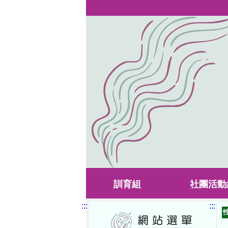
訓育組
社團活動
:::
:::