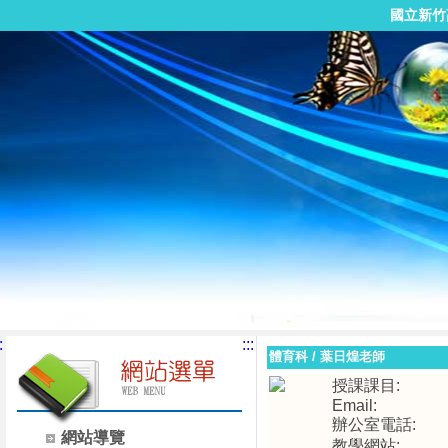
國立新竹
:
:::
體育科
/
葉日煌老師
授課課目:
Email:
辦公室電話:
網站導覽
教學網站: