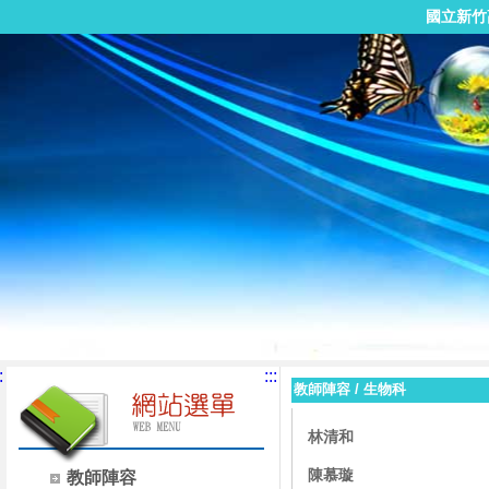
國立新竹
:
:::
教師陣容
/
生物科
林清和
陳慕璇
教師陣容