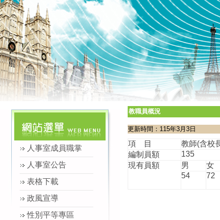
教職員概況
更新時間：115年3月3日
項 目
教師(含校長
人事室成員職掌
135
編制員額
人事室公告
現有員額
男
女
54
72
表格下載
政風宣導
性別平等專區