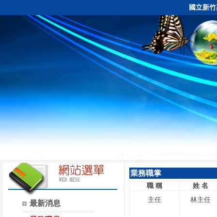
國立新竹
業務職掌
職
稱
姓
名
主任
林主任
最新消息