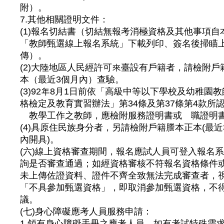
附）。
7.其他相關證明文件：
(1)報名切結書（切結無報考消極資格及其他事項自
「教師甄選線上報名系統」下載列印、簽名後掃瞄
傳）。
(2)大陸地區人民經許可來臺設有戶籍者，請檢附戶
本（最近3個月內）查驗。
(3)92年8月1日前依「高級中等以下學校及幼稚園
格檢定及教育實習辦法」第34條及第37條第4款所
離教學工作之教師，應檢附服務證明書或離職證明
(4)具原住民族身分者，另請檢附戶籍謄本正本(最近
內開具)。
(六)線上資格審查期間，報名應試人員可登入報名
詢是否審查通過；如經資格審核不符報名資格條件
未上傳佐證資料、證件不齊全致無法完成審查者，
「不具參加甄選資格」，即取消參加甄選資格，不
議。
(七)身心障礙應考人員服務申請：
1.領有身心障礙手冊之應考人員，如有考試特殊需