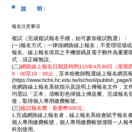
說 明 :
報名注意事項
複試（完成複試報名手續，始可參加複試甄選）：
(一)報名方式：一律採網路線上報名；不受理現場
報名。線上報名填寫之手機號碼及電子郵件為重要
式，須正確無誤。
(二)
網路線上報名日期及時間115年4月30日（星期
9：00至16：00止
，至本校教師甄選線上報名網頁
(https://www.hchs.hc.edu.tw/ischool/publish_page/8
依網路線上報名系統指示及說明上傳報名文件，文
均需以「正本」清晰彩色掃描上傳送審。完成報名
後，取得個人專用繳費帳號。
(三)
複試報名費：新臺幣500元。
1.完成網路線上報名者，線上報名系統會賦予報名
個人專用繳費帳號，個人專用繳費帳號僅限一人報
科別使用。