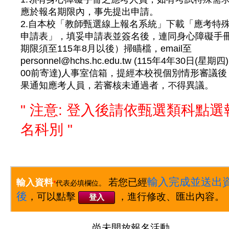
應於報名期限內，事先提出申請。
2.自本校「教師甄選線上報名系統」下載「應考特
申請表」，填妥申請表並簽名後，連同身心障礙手
期限須至115年8月以後）掃瞄檔，email至
personnel@hchs.hc.edu.tw (115年4年30日(星期四
00前寄達)人事室信箱，提經本校視個別情形審議後
果通知應考人員，若審核未通過者，不得異議。
" 注意: 登入後請依甄選類科點選
名科別 "
輸入完成並送出
若您已經
輸入資料
*
代表必填欄位。
後
，可以點擊
，進行修改、匯出內容。
登入
尚未開放報名活動