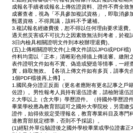
成報名手續者或報名上傳佐證資料、證件不齊全致
成審查者，視為「不具參加複試資格」，即取消參
甄選資格，不得異議，該科不予遞補。
3.複試報名經繳費後，恕不得以任何理由要求退費。
遇天然災害或不可抗力之因素致無法到考者，於複
3日內檢具相關證明文件到本校辦理退費)。
(五)上傳相關證明文件(上傳文件請以JPG或PDF檔)
件料均需以「正本」清晰彩色掃描上傳送審。繳附
表件證明文件如有不實、偽造或變造等情事，一經
實，錄取無效。【各項上傳文件如有多頁，請事先
1個PDF檔後再上傳】。
1.國民身分證正反面（更名者應附有更名記事之戶
佐證）。男性報考人員持有退伍證者，請檢附退伍
2.大學以上（含大學）學歷證件。（持國外學歷證
畢業學校應為教育部認可之國外大學院校，另需繳
證件，始得依規定受理報名，教育專業科目及專門
達教育部規定標準，否則不予採認）。
(1)經駐外單位驗證後之國外學校畢業或學位證書正