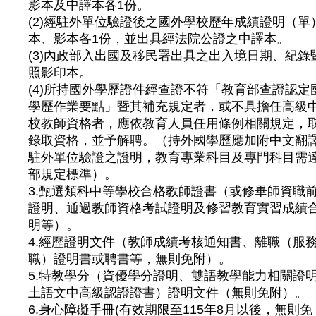
影本及中譯本各1份。
(2)經駐外單位驗證後之國外學校歷年成績證明（單
本、影本各1份，並出具經法院公證之中譯本。
(3)內政部入出國及移民署出具之出入境日期、紀錄
照影印本。
(4)所持國外學歷證件經查證不符「教育部查證認定
學歷作業要點」暨其補充規定者，或不具擔任高級
校教師資格者，應依教育人員任用條例相關規定，
錄取資格，並予解聘。（持外國學歷應加附中文翻
駐外單位驗證之證明，教育專業科目及專門科目需
部規定標準）。
3.甄選類科中等學校合格教師證書（或修畢師資職
證明、通過教師資格考試證明及修習教育實習成績
明等）。
4.經歷證明文件（教師成績考核通知書、離職（服
職）證明書或聘書等，無則免附）。
5.特教學分（資優學分證明、雙語教學能力相關證
土語文中高級認證證書）證明文件（無則免附）。
6.身心障礙手冊(有效期限至115年8月以後，無則免