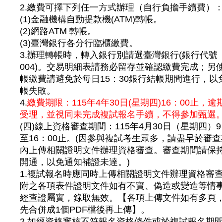
2.繳費可擇下列任一方式辦理（自行負擔手續費）
(1)金融機構自動提款機(ATM)轉帳。
(2)網路ATM 轉帳。
(3)臺灣銀行各分行臨櫃繳費。
3.辦理轉帳時，轉入銀行別請選臺灣銀行(銀行代號
004)。交易明細表請務必留存並確認繳費完成；另
帳繳費請避免於每日15：30銀行結帳期間進行，以
帳失敗。
4.
繳費期限：115年4年30日(星期四)16：00止，逾
受理，並視同未完成複試報名手續，不得參加甄選
(四)線上資格審查期間：115年4月30日（星期四）9
至16：00止。(因參與複試考生眾多，請盡早於審
內上傳相關證明文件辦理資格審查。審查期間請保
開通，以免通知補證未達。)
1.複試報名時應同時上傳相關證明文件辦理資格審
附之各項表件證明文件如有不實、偽造或變造等情
經查證屬實，錄取無效。【各項上傳文件如有多頁
先合併成1個PDF檔後再上傳】。
2.如經資格審核不符報名資格條件或於複試報名期