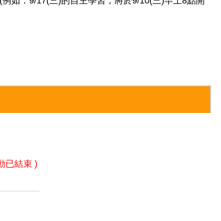
9/17(三)的自主學習，將於9/10(三)早上8點開
動已結束 )