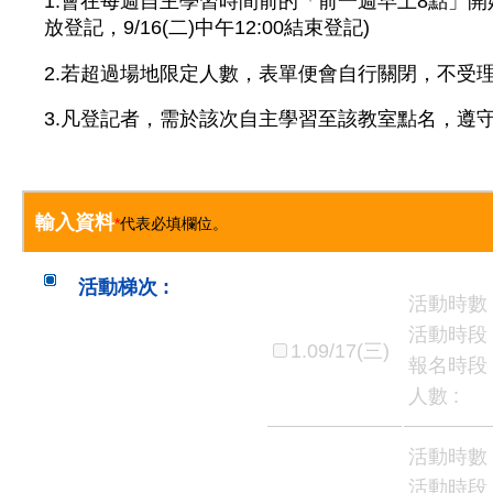
1.會在每週自主學習時間前的「前一週早上8點」開始開
放登記，9/16(二)中午12:00結束登記)
2.若超過場地限定人數，表單便會自行關閉，不受
3.凡登記者，需於該次自主學習至該教室點名，遵
輸入資料
*
代表必填欄位。
活動梯次 :
活動時數 
活動時段 
1.09/17(三)
報名時段 
人數 :
活動時數 
活動時段 