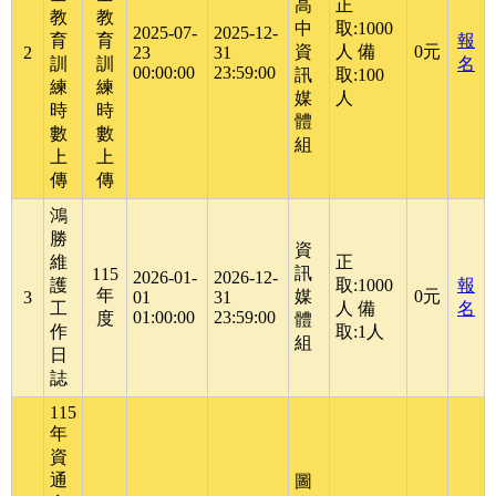
高
正
教
教
中
取:1000
2025-07-
2025-12-
育
育
報
資
人 備
0元
2
23
31
訓
訓
名
00:00:00
23:59:00
訊
取:100
練
練
媒
人
時
時
體
數
數
組
上
上
傳
傳
鴻
勝
資
維
正
訊
115
2026-01-
2026-12-
護
取:1000
報
年
媒
0元
3
01
31
工
人 備
名
01:00:00
23:59:00
度
體
作
取:1人
組
日
誌
115
年
資
通
圖