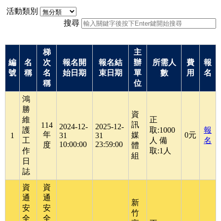
活動類別
搜尋
梯
主
編
名
次
報名開
報名結
辦
所需人
費
報
號
稱
名
始日期
束日期
單
數
用
名
稱
位
鴻
勝
資
維
正
訊
114
2024-12-
2025-12-
護
取:1000
報
年
媒
0元
1
31
31
工
人 備
名
10:00:00
23:59:00
度
體
作
取:1人
組
日
誌
資
資
通
通
新
安
安
竹
全
全