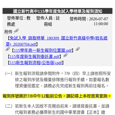
國立新竹高中115學年度免試入學榜單及報到須知
發佈單位 :
教
發佈人員 :
註
發佈時間 :
2026-07-07
11:00:00
務處
冊組
附件 :
【
免試入學_錄取榜單_180309_國立新竹高級中學(姓名遮
罩)_20260704.pdf
】
【
115學年高一新生報到位置圖.pdf
】
【
115年度新生報到委託書.pdf
】
【
115新生報到流程(公告版).pdf
】
（一）新生報到流程請參閱附件。
7/9
（四）早上請依照所安
排之報到序號及櫃臺排隊進行報到手續。如要報名數
理資優班鑑定，請務必先完成新生報到再前往報名。
報到序號將於7/8中午12點前公告，請記得上本校首頁查詢。
（二）若新生本人因故不克親自前來，請填寫委託書，並請
代報到者務必攜帶新生的國中畢業證書【正本】繳