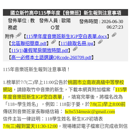
國立新竹高中115學年度【音樂班】新生報到注意事項
發佈單位 :
教
發佈人員 :
歐陽
發佈時間 :
2026-06-30
06:27:23
務處
Ｏ萱
附件 :
【
115學年度音樂班新生IGP空白表單.docx
】
【
北區聯招簡章.pdf
】
【
115錄取名冊.jpg
】
【
115(1)暑假琴房開放時間.pdf
】
【
高一必修本土語選課QRcode-260709.pdf
】
115年音樂班新生報到注意事項！
1.榜單於7/7(二)早上11:00公告於
桃園市立南崁高級中等學校
網站
，請錄取竹中音樂的新生，下載本網頁附加檔案「
115學
年度音樂班新生IGP空白表單
」，填寫完畢後，將檔名改為
「118+學生姓名」，例如：118彭于晏，於
7/8(三)早上8:00前
傳送到音樂班家長聯絡信箱：
hchs534music@gmail.com
信件主旨一律註明：118學生姓名 新生IGP初填表
7/8(三)報到當天11:30-12:00
，現場確認電子檔案已完成收到信