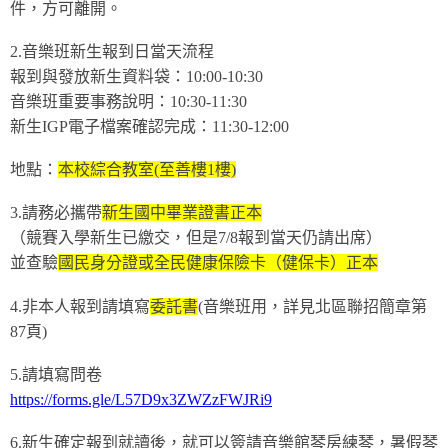
件，方可離開。
2.音樂班新生報到日當天流程
報到與發放新生資料袋：10:00-10:30
音樂班重要事務說明：10:30-11:30
新生IGP電子檔案確認完成：11:30-12:00
地點：
本校綜合教室(至善樓1樓)
3.請務必攜帶
新生國中畢業證書正本
（競賽入學新生已繳交，但是7/8報到當天仍請出席）
並查驗
國民身分證或全民健康保險卡（健保卡）正本
4.非本人報到請填寫
委託書
(音樂班用，詳見北區聯招簡章第
87頁)
5.請填寫問卷
https://forms.gle/L57D9x3ZWZzFWJRi9
6.新生確定報到就讀後，就可以簽請音樂館琴房練琴，暑假琴